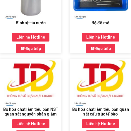
THIẾT
BỊ
Bình xịt tia nước
Bộ đồ mổ
DẠY
HỌC
Liên hệ Hotline
Liên hệ Hotline
THPT
Đọc tiếp
Đọc tiếp
HÓA
CHẤT
TRƯỜNG
HỌC
THIẾT
BỊ
Bộ hóa chất làm tiêu bản NST
Bộ hóa chất làm tiêu bản quan
DẠY
quan sát nguyên phân giảm
sát cấu trúc tế bào
HỌC
phân
DÙNG
Liên hệ Hotline
Liên hệ Hotline
CHUNG