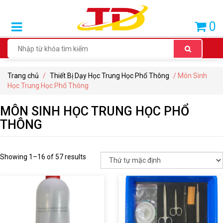
SẢN
0
PHẨM
BÁN
CHẠY
Trang chủ
/
Thiết Bị Dạy Học Trung Học Phổ Thông
/ Môn Sinh
THIẾT
Học Trung Học Phổ Thông
BỊ
DẠY
MÔN SINH HỌC TRUNG HỌC PHỔ
HỌC
THÔNG
TIỂU
HỌC
Showing 1–16 of 57 results
THIẾT
BỊ
DẠY
HỌC
THCS