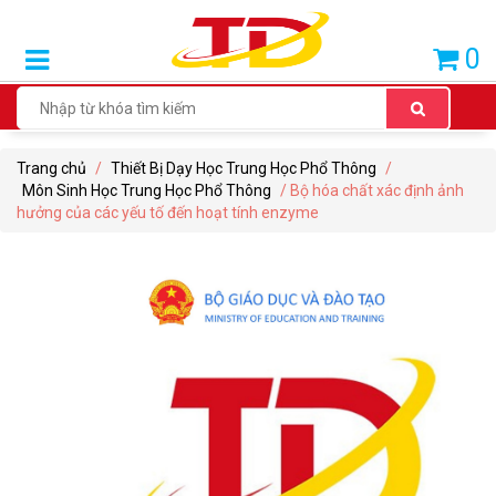
SẢN
0
PHẨM
BÁN
CHẠY
Trang chủ
/
Thiết Bị Dạy Học Trung Học Phổ Thông
/
THIẾT
Môn Sinh Học Trung Học Phổ Thông
/ Bộ hóa chất xác định ảnh
BỊ
hưởng của các yếu tố đến hoạt tính enzyme
DẠY
HỌC
TIỂU
HỌC
THIẾT
BỊ
DẠY
HỌC
THCS