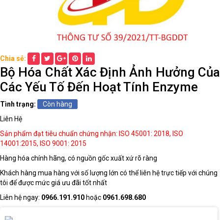
THIẾT
BỊ
DẠY
HỌC
Chia sẻ:
THPT
Bộ Hóa Chất Xác Định Ảnh Hưởng Của
Các Yếu Tố Đến Hoạt Tính Enzyme
HÓA
Tình trạng:
Còn hàng
CHẤT
Liên Hệ
TRƯỜNG
HỌC
Sản phẩm đạt tiêu chuẩn chứng nhận: ISO 45001: 2018, ISO
14001:2015, ISO 9001: 2015
Hàng hóa chính hãng, có nguồn gốc xuất xứ rõ ràng
THIẾT
Khách hàng mua hàng với số lượng lớn có thể liên hệ trực tiếp với chúng
BỊ
tôi để được mức giá ưu đãi tốt nhất
DẠY
HỌC
Liên hệ ngay:
0966.191.910
hoặc
0961.698.680
DÙNG
CHUNG