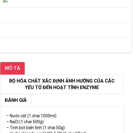
MÔ TẢ
BỘ HÓA CHẤT XÁC ĐỊNH ẢNH HƯỞNG CỦA CÁC
YẾU TỐ ĐẾN HOẠT TÍNH ENZYME
ĐÁNH GIÁ
– Nước cất (1 chai 1000ml)
– NaCl (1 chai 500g)
– Tinh bột biến tính (1 chai 50g)