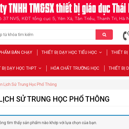
PHẨM BÁN CHẠY
THIẾT BỊ DẠY HỌC TIỂU HỌC
THIẾT B
T BỊ DẠY HỌC THPT
HÓA CHẤT TRƯỜNG HỌC
THIẾT BỊ
n Lịch Sử Trung Học Phổ Thông
LỊCH SỬ TRUNG HỌC PHỔ THÔNG
ông tìm thấy sản phẩm nào khớp với lựa chọn của bạn.