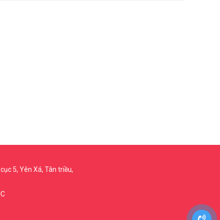
cục 5, Yên Xá, Tân triều,
ỤC