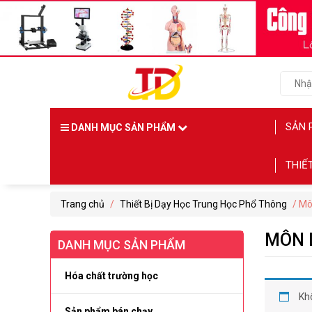
SẢN 
DANH MỤC SẢN PHẨM
THIẾ
Trang chủ
/
Thiết Bị Dạy Học Trung Học Phổ Thông
/ Mô
MÔN 
DANH MỤC SẢN PHẨM
Hóa chất trường học
Kh
Sản phẩm bán chạy