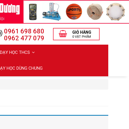
0961 698 680
GIỎ HÀNG
0962 477 079
0 VẬT PHẨM
Ị DẠY HỌC THCS
 DẠY HỌC DÙNG CHUNG