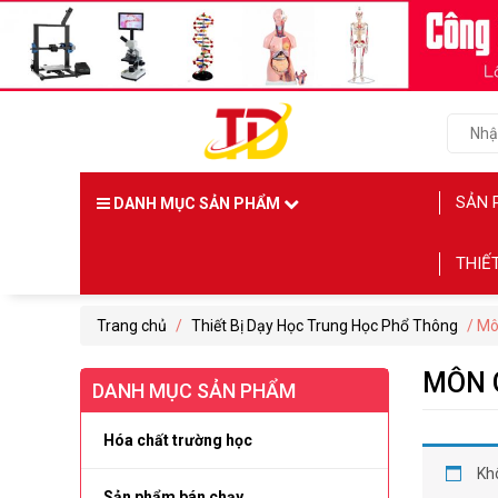
SẢN 
DANH MỤC SẢN PHẨM
THIẾ
Trang chủ
/
Thiết Bị Dạy Học Trung Học Phổ Thông
/ Mô
MÔN 
DANH MỤC SẢN PHẨM
Hóa chất trường học
Kh
Sản phẩm bán chạy