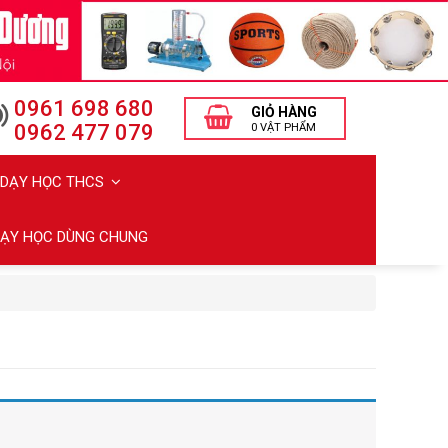
0961 698 680
GIỎ HÀNG
0962 477 079
0 VẬT PHẨM
Ị DẠY HỌC THCS
 DẠY HỌC DÙNG CHUNG