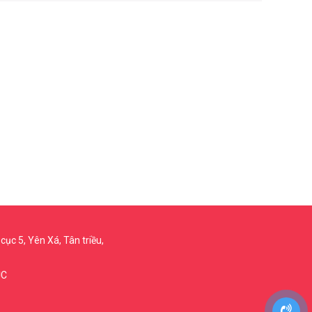
cục 5, Yên Xá, Tân triều,
ỤC