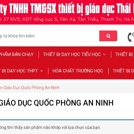
PHẨM BÁN CHẠY
THIẾT BỊ DẠY HỌC TIỂU HỌC
THIẾT B
T BỊ DẠY HỌC THPT
HÓA CHẤT TRƯỜNG HỌC
THIẾT BỊ
n Giáo Dục Quốc Phòng An Ninh
GIÁO DỤC QUỐC PHÒNG AN NINH
ông tìm thấy sản phẩm nào khớp với lựa chọn của bạn.