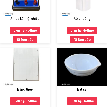
THIẾT
BỊ
Ampe kế một chiều
Aó choàng
DẠY
HỌC
Liên hệ Hotline
Liên hệ Hotline
THPT
Đọc tiếp
Đọc tiếp
HÓA
CHẤT
TRƯỜNG
HỌC
THIẾT
BỊ
Bảng thép
Bát sứ
DẠY
HỌC
DÙNG
Liên hệ Hotline
Liên hệ Hotline
CHUNG