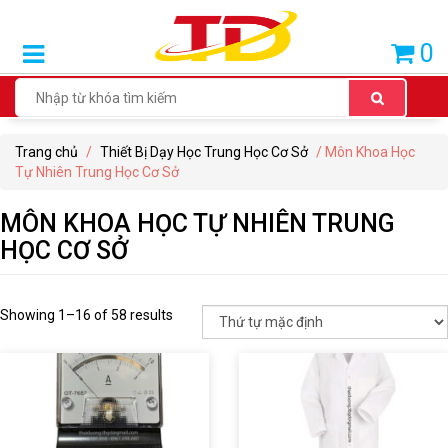
SẢN
0
PHẨM
BÁN
CHẠY
Trang chủ
/
Thiết Bị Dạy Học Trung Học Cơ Sở
/ Môn Khoa Học
THIẾT
Tự Nhiên Trung Học Cơ Sở
BỊ
DẠY
MÔN KHOA HỌC TỰ NHIÊN TRUNG
HỌC
HỌC CƠ SỞ
TIỂU
HỌC
Showing 1–16 of 58 results
THIẾT
BỊ
DẠY
HỌC
THCS