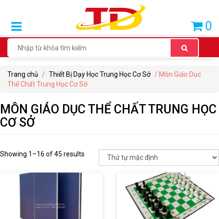
SẢN
0
PHẨM
BÁN
CHẠY
Trang chủ
/
Thiết Bị Dạy Học Trung Học Cơ Sở
/ Môn Giáo Dục
THIẾT
Thể Chất Trung Học Cơ Sở
BỊ
DẠY
MÔN GIÁO DỤC THỂ CHẤT TRUNG HỌC
HỌC
CƠ SỞ
TIỂU
HỌC
Showing 1–16 of 45 results
THIẾT
BỊ
DẠY
HỌC
THCS