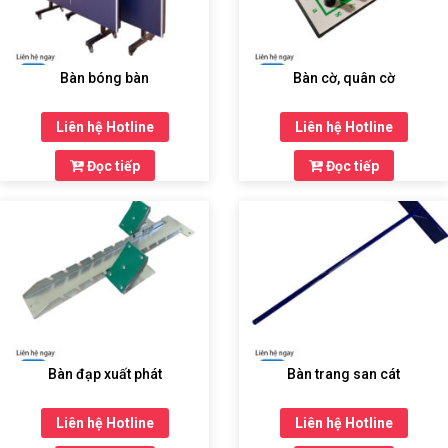
THIẾT
BỊ
Bàn bóng bàn
Bàn cờ, quân cờ
DẠY
HỌC
Liên hệ Hotline
Liên hệ Hotline
THPT
Đọc tiếp
Đọc tiếp
HÓA
CHẤT
TRƯỜNG
HỌC
THIẾT
BỊ
Bàn đạp xuất phát
Bàn trang san cát
DẠY
HỌC
DÙNG
Liên hệ Hotline
Liên hệ Hotline
CHUNG