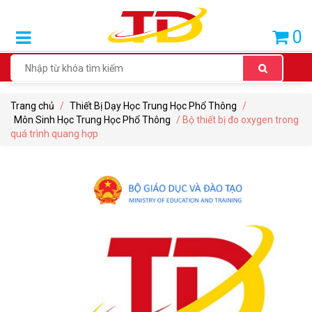
SẢN
0
PHẨM
BÁN
CHẠY
Trang chủ
/
Thiết Bị Dạy Học Trung Học Phổ Thông
/
THIẾT
Môn Sinh Học Trung Học Phổ Thông
/ Bộ thiết bị đo oxygen trong
BỊ
quá trình quang hợp
DẠY
HỌC
TIỂU
HỌC
THIẾT
BỊ
DẠY
HỌC
THCS