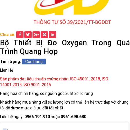
THIẾT
BỊ
DẠY
HỌC
Chia sẻ:
THPT
Bộ Thiết Bị Đo Oxygen Trong Quá
Trình Quang Hợp
HÓA
Tình trạng:
Còn hàng
CHẤT
Liên Hệ
TRƯỜNG
HỌC
Sản phẩm đạt tiêu chuẩn chứng nhận: ISO 45001: 2018, ISO
14001:2015, ISO 9001: 2015
Hàng hóa chính hãng, có nguồn gốc xuất xứ rõ ràng
THIẾT
Khách hàng mua hàng với số lượng lớn có thể liên hệ trực tiếp với chúng
BỊ
tôi để được mức giá ưu đãi tốt nhất
DẠY
HỌC
Liên hệ ngay:
0966.191.910
hoặc
0961.698.680
DÙNG
CHUNG