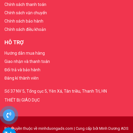
Chính sách thanh toán
Chính sách vận chuyển
THIẾT
BỊ
Chính sách bảo hành
DẠY
Chính sách điều khoản
HỌC
THPT
HỖ TRỢ
Hướng dẫn mua hàng
HÓA
Giao nhận và thanh toán
CHẤT
Đổi trả và bảo hành
TRƯỜNG
Đăng kí thành viên
HỌC
Số 37 NV 5, Tổng cục 5, Yên Xá, Tân triều, Thanh Trì, HN
THIẾT
THIẾT BỊ GIÁO DỤC
BỊ
DẠY
HỌC
DÙNG
Bản quyền thuộc về minhduongads.com
|
Cung cấp bởi
Minh Dương ADS
CHUNG