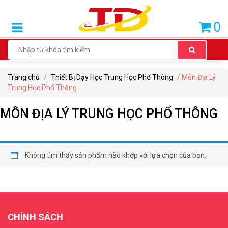
SẢN
0
PHẨM
BÁN
CHẠY
Trang chủ
/
Thiết Bị Dạy Học Trung Học Phổ Thông
/ Môn Địa Lý
THIẾT
Trung Học Phổ Thông
BỊ
DẠY
MÔN ĐỊA LÝ TRUNG HỌC PHỔ THÔNG
HỌC
TIỂU
HỌC
Không tìm thấy sản phẩm nào khớp với lựa chọn của bạn.
THIẾT
BỊ
DẠY
HỌC
CHÍNH SÁCH
THCS