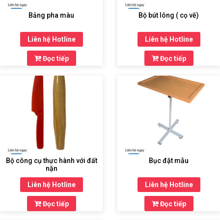
Bảng pha màu
Bộ bút lông ( cọ vẽ)
THIẾT
BỊ
Liên hệ Hotline
Liên hệ Hotline
DẠY
HỌC
Đọc tiếp
Đọc tiếp
THPT
HÓA
CHẤT
TRƯỜNG
HỌC
Bộ công cụ thực hành với đất
Bục đặt mẫu
THIẾT
nặn
BỊ
DẠY
Liên hệ Hotline
Liên hệ Hotline
HỌC
Đọc tiếp
Đọc tiếp
DÙNG
CHUNG