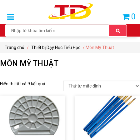
SẢN
0
PHẨM
BÁN
CHẠY
Trang chủ
/
Thiết bị Dạy Học Tiểu Học
/ Môn Mỹ Thuật
THIẾT
BỊ
MÔN MỸ THUẬT
DẠY
HỌC
TIỂU
Hiển thị tất cả 9 kết quả
HỌC
THIẾT
BỊ
DẠY
HỌC
THCS