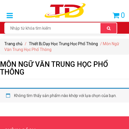
SẢN
0
PHẨM
BÁN
CHẠY
Trang chủ
/
Thiết Bị Dạy Học Trung Học Phổ Thông
/ Môn Ngữ
THIẾT
Văn Trung Học Phổ Thông
BỊ
DẠY
MÔN NGỮ VĂN TRUNG HỌC PHỔ
HỌC
THÔNG
TIỂU
HỌC
Không tìm thấy sản phẩm nào khớp với lựa chọn của bạn.
THIẾT
BỊ
DẠY
HỌC
THCS