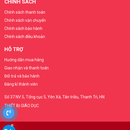
CHÍNH SÁCH
Chính sách thanh toán
THIẾT
BỊ
Chính sách vận chuyển
DẠY
Chính sách bảo hành
HỌC
Chính sách điều khoản
THPT
HỖ TRỢ
HÓA
Hướng dẫn mua hàng
CHẤT
Giao nhận và thanh toán
TRƯỜNG
Đổi trả và bảo hành
HỌC
Đăng kí thành viên
THIẾT
Số 37 NV 5, Tổng cục 5, Yên Xá, Tân triều, Thanh Trì, HN
BỊ
THIẾT BỊ GIÁO DỤC
DẠY
HỌC
DÙNG
CHUNG