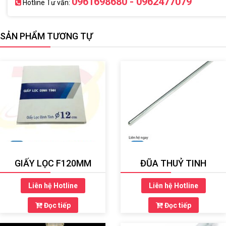
0961698680 - 0962477079
Hotline Tư vấn:
SẢN PHẨM TƯƠNG TỰ
GIẤY LỌC F120MM
ĐŨA THUỶ TINH
Liên hệ Hotline
Liên hệ Hotline
Đọc tiếp
Đọc tiếp