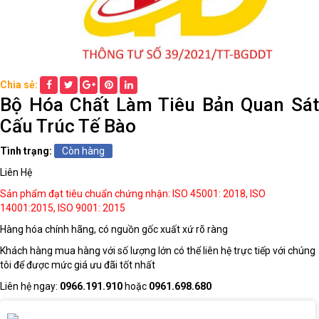
THIẾT
BỊ
DẠY
HỌC
Chia sẻ:
THPT
Bộ Hóa Chất Làm Tiêu Bản Quan Sát
Cấu Trúc Tế Bào
HÓA
Tình trạng:
Còn hàng
CHẤT
Liên Hệ
TRƯỜNG
HỌC
Sản phẩm đạt tiêu chuẩn chứng nhận: ISO 45001: 2018, ISO
14001:2015, ISO 9001: 2015
Hàng hóa chính hãng, có nguồn gốc xuất xứ rõ ràng
THIẾT
Khách hàng mua hàng với số lượng lớn có thể liên hệ trực tiếp với chúng
BỊ
tôi để được mức giá ưu đãi tốt nhất
DẠY
HỌC
Liên hệ ngay:
0966.191.910
hoặc
0961.698.680
DÙNG
CHUNG