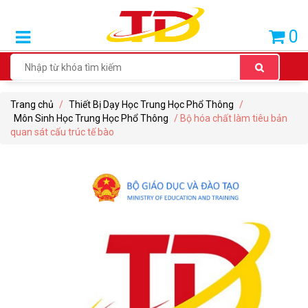
SẢN
0
PHẨM
BÁN
CHẠY
Trang chủ
/
Thiết Bị Dạy Học Trung Học Phổ Thông
/
THIẾT
Môn Sinh Học Trung Học Phổ Thông
/ Bộ hóa chất làm tiêu bản
BỊ
quan sát cấu trúc tế bào
DẠY
HỌC
TIỂU
HỌC
THIẾT
BỊ
DẠY
HỌC
THCS