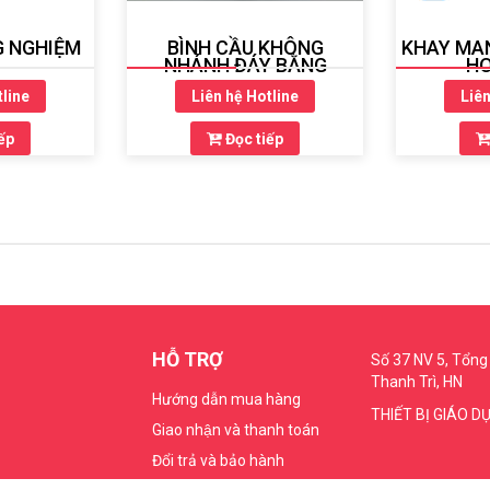
G NGHIỆM
BÌNH CẦU KHÔNG
KHAY MA
NHÁNH ĐÁY BẰNG
HO
tline
Liên hệ Hotline
Liên
ếp
Đọc tiếp
HỖ TRỢ
Số 37 NV 5, Tổng 
Thanh Trì, HN
Hướng dẫn mua hàng
THIẾT BỊ GIÁO D
Giao nhận và thanh toán
Đổi trả và bảo hành