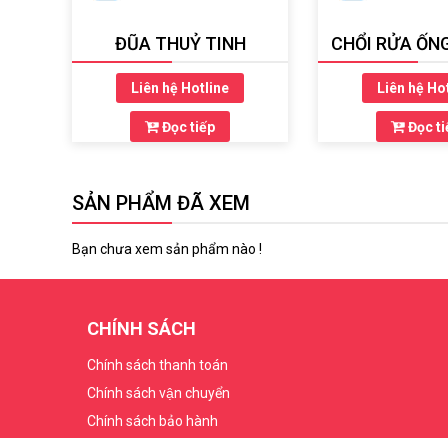
ĐŨA THUỶ TINH
CHỔI RỬA ỐN
Liên hệ Hotline
Liên hệ Ho
Đọc tiếp
Đọc ti
SẢN PHẨM ĐÃ XEM
Bạn chưa xem sản phẩm nào !
CHÍNH SÁCH
Chính sách thanh toán
Chính sách vận chuyển
Chính sách bảo hành