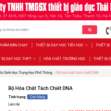
PHẨM BÁN CHẠY
THIẾT BỊ DẠY HỌC TIỂU HỌC
THIẾT B
T BỊ DẠY HỌC THPT
HÓA CHẤT TRƯỜNG HỌC
THIẾT BỊ
ôn Sinh Học Trung Học Phổ Thông
/ Bộ hóa chất tách chiết DNA
Bộ Hóa Chất Tách Chiết DNA
Tình trạng:
Còn hàng
Liên Hệ