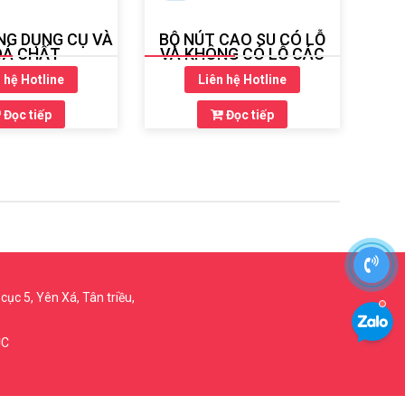
NG DỤNG CỤ VÀ
BỘ NÚT CAO SU CÓ LỖ
Á CHẤT
VÀ KHÔNG CÓ LỖ CÁC
LOẠI
 hệ Hotline
Liên hệ Hotline
Đọc tiếp
Đọc tiếp
cục 5, Yên Xá, Tân triều,
ỤC