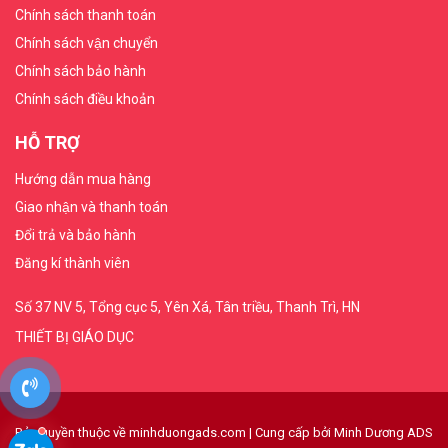
Chính sách thanh toán
Chính sách vận chuyển
THIẾT
BỊ
Chính sách bảo hành
DẠY
Chính sách điều khoản
HỌC
THPT
HỖ TRỢ
Hướng dẫn mua hàng
HÓA
Giao nhận và thanh toán
CHẤT
Đổi trả và bảo hành
TRƯỜNG
Đăng kí thành viên
HỌC
Số 37 NV 5, Tổng cục 5, Yên Xá, Tân triều, Thanh Trì, HN
THIẾT
THIẾT BỊ GIÁO DỤC
BỊ
DẠY
HỌC
DÙNG
Bản quyền thuộc về minhduongads.com
|
Cung cấp bởi
Minh Dương ADS
CHUNG