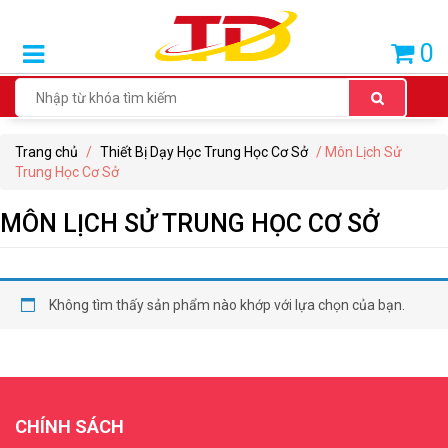
SẢN
0
PHẨM
BÁN
CHẠY
Trang chủ
/
Thiết Bị Dạy Học Trung Học Cơ Sở
/ Môn Lịch Sử
THIẾT
Trung Học Cơ Sở
BỊ
DẠY
MÔN LỊCH SỬ TRUNG HỌC CƠ SỞ
HỌC
TIỂU
HỌC
Không tìm thấy sản phẩm nào khớp với lựa chọn của bạn.
THIẾT
BỊ
DẠY
HỌC
CHÍNH SÁCH
THCS