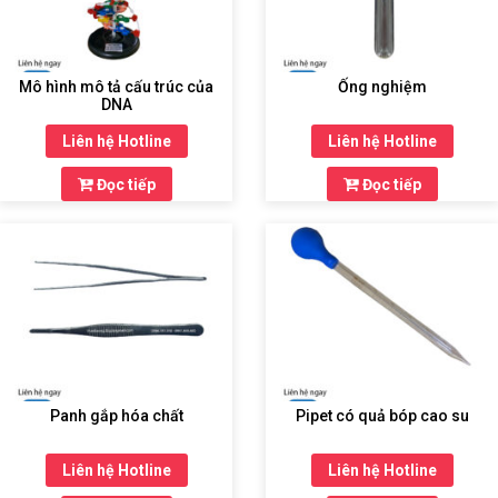
THIẾT
BỊ
Mô hình mô tả cấu trúc của
Ống nghiệm
DẠY
DNA
HỌC
Liên hệ Hotline
Liên hệ Hotline
THPT
Đọc tiếp
Đọc tiếp
HÓA
CHẤT
TRƯỜNG
HỌC
THIẾT
BỊ
Panh gắp hóa chất
Pipet có quả bóp cao su
DẠY
HỌC
DÙNG
Liên hệ Hotline
Liên hệ Hotline
CHUNG