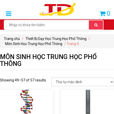
SẢN
0
PHẨM
BÁN
CHẠY
Trang chủ
/
Thiết Bị Dạy Học Trung Học Phổ Thông
/
THIẾT
Môn Sinh Học Trung Học Phổ Thông
/ Trang 4
BỊ
DẠY
MÔN SINH HỌC TRUNG HỌC PHỔ
HỌC
THÔNG
TIỂU
HỌC
Showing 49–57 of 57 results
THIẾT
BỊ
DẠY
HỌC
THCS