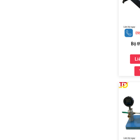
Bộ t
Li