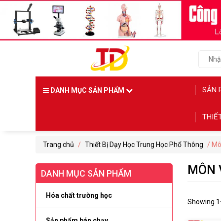
SẢN 
DANH MỤC SẢN PHẨM
THIẾ
Trang chủ
/
Thiết Bị Dạy Học Trung Học Phổ Thông
/ Mô
MÔN 
DANH MỤC SẢN PHẨM
Hóa chất trường học
Showing 1–
Sản phẩm bán chạy