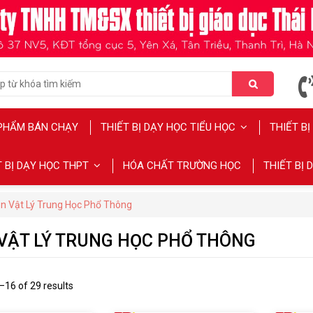
PHẨM BÁN CHẠY
THIẾT BỊ DẠY HỌC TIỂU HỌC
THIẾT B
T BỊ DẠY HỌC THPT
HÓA CHẤT TRƯỜNG HỌC
THIẾT BỊ
n Vật Lý Trung Học Phổ Thông
VẬT LÝ TRUNG HỌC PHỔ THÔNG
16 of 29 results