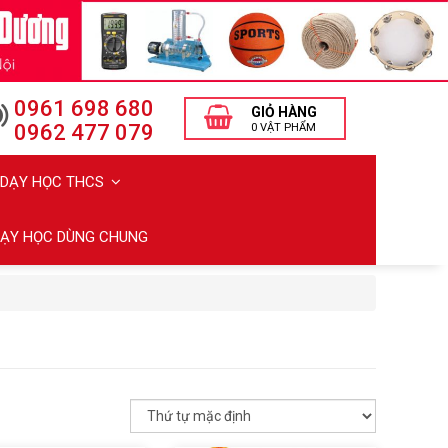
0961 698 680
GIỎ HÀNG
0962 477 079
0 VẬT PHẨM
Ị DẠY HỌC THCS
 DẠY HỌC DÙNG CHUNG