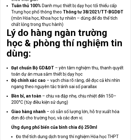
Tuân thủ 100%
Danh mục thiết bị dạy học tối thiểu cấp
Trung học phổ thông theo
Thông tư 38/2021/TT-BGDĐT
(môn Hóa học, Khoa học tự nhiên – dùng để đo thể tích
chất lỏng trong thực hành)
Lý do hàng ngàn trường
học & phòng thí nghiệm tin
dùng:
Đạt chuẩn Bộ GD&ĐT
– yên tâm nghiệm thu, thanh quyết
toán dự án mua sắm thiết bị dạy học
Độ chính xác cao
– vạch chia rõ ràng, dễ đọc cả khi nhìn
ngang theo nguyên tắc tránh sai số parallax
Bền bỉ, an toàn
– chịu va đập nhẹ, chịu nhiệt đến 150–
200°C (tùy điều kiện sử dụng)
Giao hàng nhanh
– có sẵn số lượng lớn, hỗ trợ xuất hóa
đơn đỏ cho trường học, và các đơn vị.
Ứng dụng phổ biến của bình chia độ 250ml
Đo thể tích dung dịch trong thí nghiệm Hóa học THPT