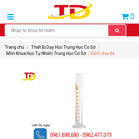
SẢN
0
PHẨM
BÁN
CHẠY
Trang chủ
/
Thiết Bị Dạy Học Trung Học Cơ Sở
/
THIẾT
Môn Khoa Học Tự Nhiên Trung Học Cơ Sở
/ Bình chia độ
BỊ
DẠY
HỌC
TIỂU
HỌC
THIẾT
BỊ
DẠY
HỌC
THCS