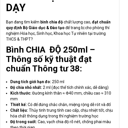
DẠY
Bạn đang tìm kiếm
bình chia độ
chất lượng cao,
đạt chuẩn
quy định Bộ Giáo dục & Đào tạo
để trang bị cho phòng thí
nghiệm Hóa học, Sinh học, Khoa học Tự nhiên tại trường
THCS & THPT?
Bình CHIA ĐỘ 250ml –
Thông số kỹ thuật đạt
chuẩn Thông tư 38:
Dung tích giới hạn đo:
250 ml
Độ chia nhỏ nhất:
2 ml (đọc thể tích chính xác, dễ dàng)
Kích thước:
Đường kính thân ≈ Φ40 mm, chiều cao ≈ 310
mm
Thiết kế:
Có đế đứng chắc chắn, miệng rộng dễ rót và đổ
Chất liệu:
Thủy tinh trung tính cao cấp, chịu nhiệt tốt, chịu
hóa chất thông dụng trong thí nghiệm trường học
Độ trong suốt:
Cao, vạch chia độ rõ nét, chống phai màu
theo thời gian