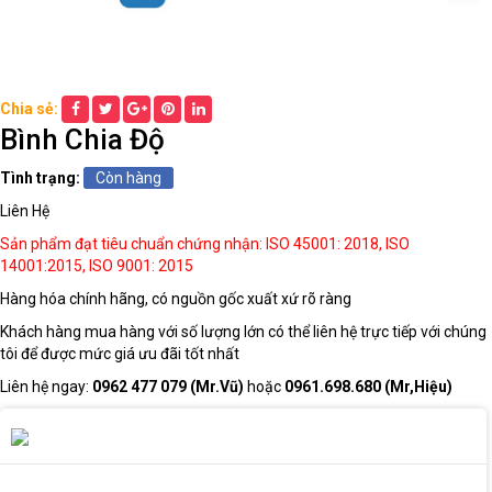
THIẾT
BỊ
DẠY
Chia sẻ:
HỌC
Bình Chia Độ
THPT
Tình trạng:
Còn hàng
Liên Hệ
HÓA
Sản phẩm đạt tiêu chuẩn chứng nhận: ISO 45001: 2018, ISO
CHẤT
14001:2015, ISO 9001: 2015
TRƯỜNG
HỌC
Hàng hóa chính hãng, có nguồn gốc xuất xứ rõ ràng
Khách hàng mua hàng với số lượng lớn có thể liên hệ trực tiếp với chúng
tôi để được mức giá ưu đãi tốt nhất
THIẾT
Liên hệ ngay:
0962 477 079 (Mr.Vũ)
hoặc
0961.698.680 (Mr,Hiệu)
BỊ
DẠY
HỌC
DÙNG
CHUNG