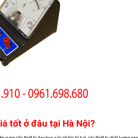
 tốt ở đâu tại Hà Nội?
n cung cấp thiết bị dạy học, sản phẩm trí tuệ, các thiết bị chất lượng cao