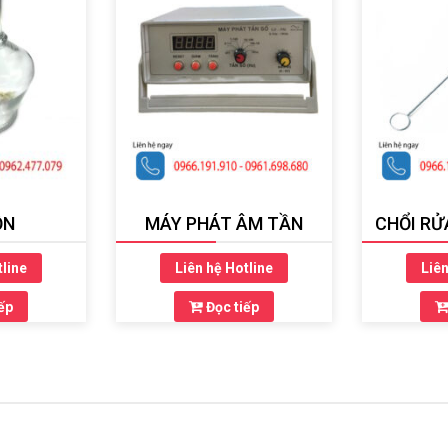
ỒN
MÁY PHÁT ÂM TẦN
CHỔI RỬ
tline
Liên hệ Hotline
Liên
ếp
Đọc tiếp