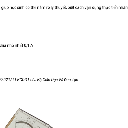
iúp học sinh có thể nắm rõ lý thuyết, biết cách vận dụng thực tiến nhằ
chia nhỏ nhất 0,1 A
9/2021/TT-BGDDT của Bộ Giáo Dục Và Đào Tạo