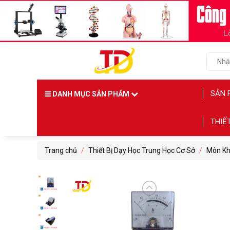
SẢN 
DANH MỤC SẢN PHẨM
THIẾ
Trang chủ
/
Thiết Bị Dạy Học Trung Học Cơ Sở
/
Môn Kh