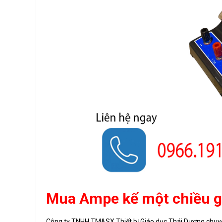
Mua Ampe kế một chiều giá
Công ty TNHH TM&SX Thiết bị Giáo dục Thái Dương
chuyê