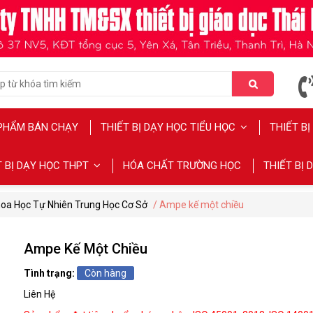
PHẨM BÁN CHẠY
THIẾT BỊ DẠY HỌC TIỂU HỌC
THIẾT B
T BỊ DẠY HỌC THPT
HÓA CHẤT TRƯỜNG HỌC
THIẾT BỊ
oa Học Tự Nhiên Trung Học Cơ Sở
/ Ampe kế một chiều
Ampe Kế Một Chiều
Tình trạng:
Còn hàng
Liên Hệ