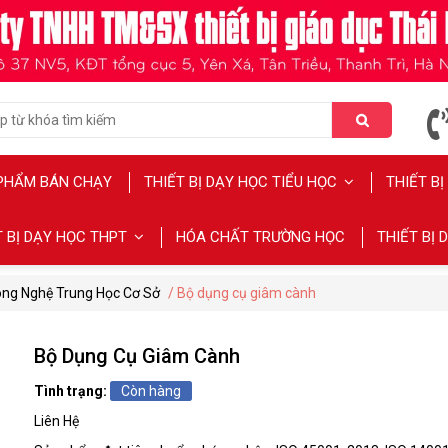
PHẨM BÁN CHẠY
THIẾT BỊ DẠY HỌC TIỂU HỌC
THIẾT B
T BỊ DẠY HỌC THPT
HÓA CHẤT TRƯỜNG HỌC
THIẾT BỊ
ng Nghệ Trung Học Cơ Sở
/ Bộ dụng cụ giâm cành
Bộ Dụng Cụ Giâm Cành
Tình trạng:
Còn hàng
Liên Hệ