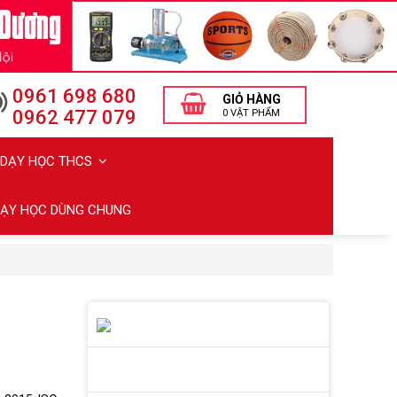
0961 698 680
GIỎ HÀNG
0962 477 079
0 VẬT PHẨM
Ị DẠY HỌC THCS
 DẠY HỌC DÙNG CHUNG