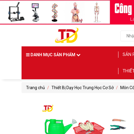
SẢN 
DANH MỤC SẢN PHẨM
THIẾ
Trang chủ
/
Thiết Bị Dạy Học Trung Học Cơ Sở
/
Môn Cô