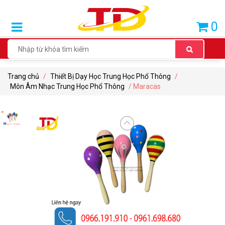
SẢN
0
PHẨM
BÁN
CHẠY
Trang chủ
/
Thiết Bị Dạy Học Trung Học Phổ Thông
/
THIẾT
Môn Âm Nhạc Trung Học Phổ Thông
/ Maracas
BỊ
DẠY
HỌC
TIỂU
HỌC
THIẾT
BỊ
DẠY
HỌC
THCS