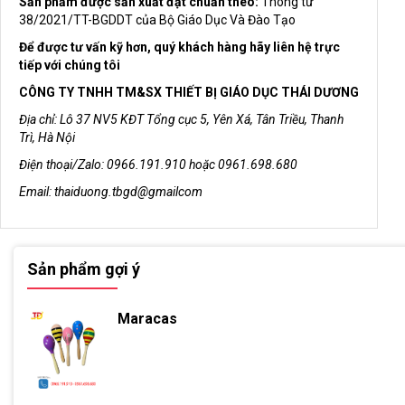
Sản phẩm được sản xuất đạt chuẩn theo:
Thông tư
38/2021/TT-BGDDT của Bộ Giáo Dục Và Đào Tạo
Để được tư vấn kỹ hơn, quý khách hàng hãy liên hệ trực
tiếp với chúng tôi
CÔNG TY TNHH TM&SX THIẾT BỊ GIÁO DỤC THÁI DƯƠNG
Địa chỉ: Lô 37 NV5 KĐT Tổng cục 5, Yên Xá, Tân Triều, Thanh
Trì, Hà Nội
Điện thoại/Zalo: 0966.191.910 hoặc 0961.698.680
Email: thaiduong.tbgd@gmailcom
Sản phẩm gợi ý
Maracas