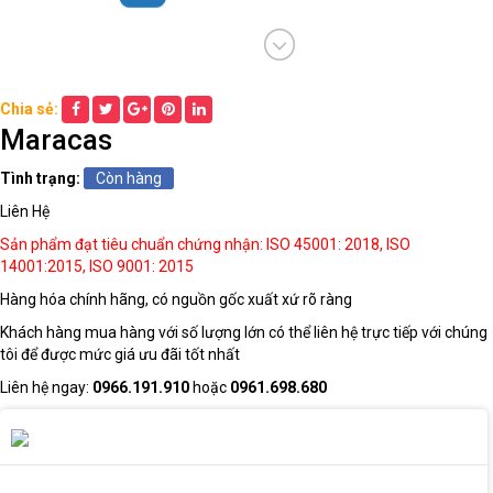
THIẾT
BỊ
DẠY
Chia sẻ:
HỌC
Maracas
THPT
Tình trạng:
Còn hàng
Liên Hệ
HÓA
Sản phẩm đạt tiêu chuẩn chứng nhận: ISO 45001: 2018, ISO
CHẤT
14001:2015, ISO 9001: 2015
TRƯỜNG
HỌC
Hàng hóa chính hãng, có nguồn gốc xuất xứ rõ ràng
Khách hàng mua hàng với số lượng lớn có thể liên hệ trực tiếp với chúng
tôi để được mức giá ưu đãi tốt nhất
THIẾT
Liên hệ ngay:
0966.191.910
hoặc
0961.698.680
BỊ
DẠY
HỌC
DÙNG
CHUNG